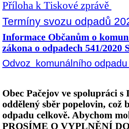
Příloha k Tiskové zprávě
T
ermíny svozu odpadů 20
Informace Občanům o komunál
zákona o odpadech 541/2020 S
Odvoz komunálního odpadu 
Obec Pačejov ve spolupráci 
oddělený sběr popelovin, což b
odpadu celkově. Abychom mohl
PROSÍME O VYPLNĚNÍ DOTAZ