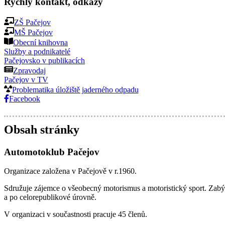
Rychlý kontakt, odkazy
ZŠ Pačejov
MŠ Pačejov
Obecní knihovna
Služby a podnikatelé
Pačejovsko v publikacích
Zpravodaj
Pačejov v TV
Problematika úložiště jaderného odpadu
Facebook
Obsah stránky
Automotoklub Pačejov
Organizace založena v Pačejově v r.1960.
Sdružuje zájemce o všeobecný motorismus a motoristický sport. Zabýv
a po celorepublikové úrovně.
V organizaci v součastnosti pracuje 45 členů.