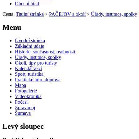
Obecní úřad
Cesta:
Titulní stránka
>
PAČEJOV a okolí
>
Úřady, instituce, spolky
Menu
Úvodní stránka
Základní údaje
Historie, současnost, osobnosti
Úřady, instituce, spolky
Okolí, tipy pro turisty
Kalendář akcí
Sport, turistika
Praktické info, doprava
Mapa
Fotogalerie
Videokronika
Počasí
Zpravodaj
Šumava
Levý sloupec