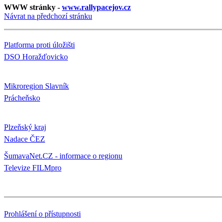
WWW stránky -
www.rallypacejov.cz
Návrat na předchozí stránku
Platforma proti úložišti
DSO Horažďovicko
Mikroregion Slavník
Prácheňsko
Plzeňský kraj
Nadace ČEZ
ŠumavaNet.CZ - informace o regionu
Televize FILMpro
Prohlášení o přístupnosti