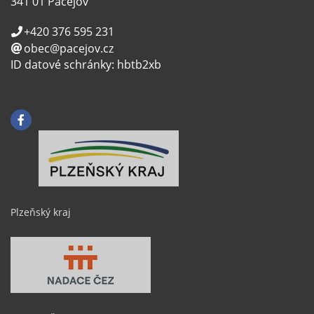
341 01 Pačejov
Vesnice roku
+420 376 595 231
obec@pacejov.cz
ID datové schránky: hbtb2xb
Plzeňský kraj