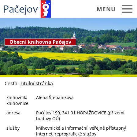
MENU
PAČEJOV a okolí
Obecní úřad
Obecní knihovna Pačejov
Základní informace
Publicita realizovaných projektů
Struktura úřadu
Cesta:
Titulní stránka
Aktuality
knihovník,
Alena Štěpáníková
Úřední deska
knihovnice
Usnesení zastupitelstva
adresa
Pačejov 199, 341 01 HORAŽĎOVICE (přízemí
budovy OÚ)
Usnesení rady
služby
knihovnické a informační, veřejně přístupný
internet, reprografické služby