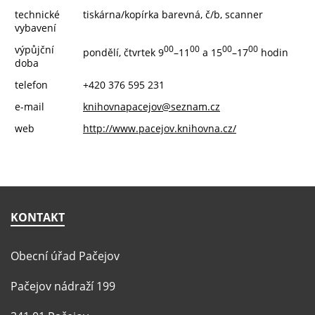
Vyhlášky a nařízení
technické
tiskárna/kopírka barevná, č/b, scanner
vybavení
Rozpočet obce
výpůjční
00
00
00
00
pondělí, čtvrtek 9
–11
a 15
–17
hodin
Voda, kanalizace, odpady
doba
telefon
+420 376 595 231
Ochrana osobních údajů (GDPR)
e-mail
knihovnapacejov@seznam.cz
Informace zveřejňované o povinném subjektu
web
http://www.pacejov.knihovna.cz/
Výroční zprávy, poskytnuté informace
Územní plán
Veřejné zakázky
KONTAKT
Zpravodaj
Obecní úřad Pačejov
Formuláře a žádosti
Pačejov nádraží 199
Czech POINT