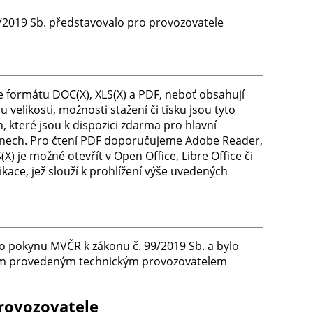
9/2019 Sb. představovalo pro provozovatele
 formátu DOC(X), XLS(X) a PDF, neboť obsahují
likosti, možnosti stažení či tisku jsou tyto
 které jsou k dispozici zdarma pro hlavní
efonech. Pro čtení PDF doporučujeme Adobe Reader,
 je možné otevřít v Open Office, Libre Office či
ace, jež slouží k prohlížení výše uvedených
o pokynu MVČR k zákonu č. 99/2019 Sb. a bylo
ním provedeným technickým provozovatelem
provozovatele