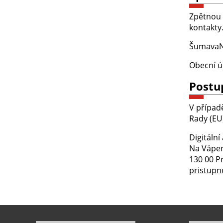
Zpětnou 
kontakty
ŠumavaNe
Obecní ú
Postu
V případ
Rady (EU
Digitální
Na Vápen
130 00 P
pristupn