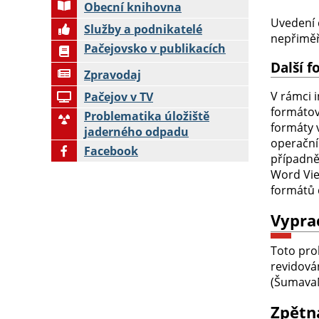
Obecní knihovna
Uvedení 
Služby a podnikatelé
nepřiměř
Pačejovsko v publikacích
Další 
Zpravodaj
V rámci 
Pačejov v TV
formátov
Problematika úložiště
formáty 
jaderného odpadu
operační
Facebook
případně
Word Vie
formátů
Vypra
Toto pro
revidová
(ŠumavaNe
Zpětn