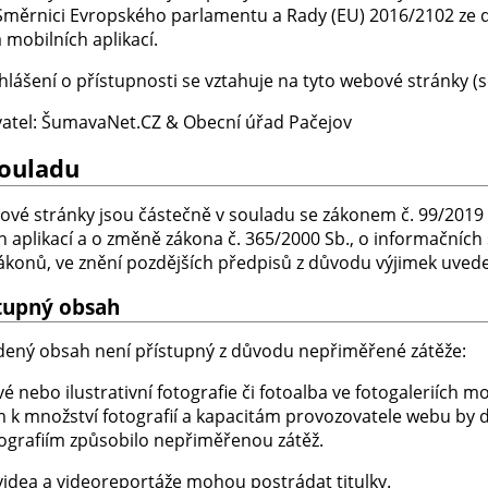
Směrnici Evropského parlamentu a Rady (EU) 2016/2102 ze d
 mobilních aplikací.
hlášení o přístupnosti se vztahuje na tyto webové stránky (
atel: ŠumavaNet.CZ & Obecní úřad Pačejov
souladu
ové stránky jsou částečně v souladu se zákonem č. 99/2019 S
h aplikací a o změně zákona č. 365/2000 Sb., o informačníc
zákonů, ve znění pozdějších předpisů z důvodu výjimek uvede
tupný obsah
dený obsah není přístupný z důvodu nepřiměřené zátěže:
 nebo ilustrativní fotografie či fotoalba ve fotogaleriích m
 k množství fotografií a kapacitám provozovatele webu by d
ografiím způsobilo nepřiměřenou zátěž.
videa a videoreportáže mohou postrádat titulky.