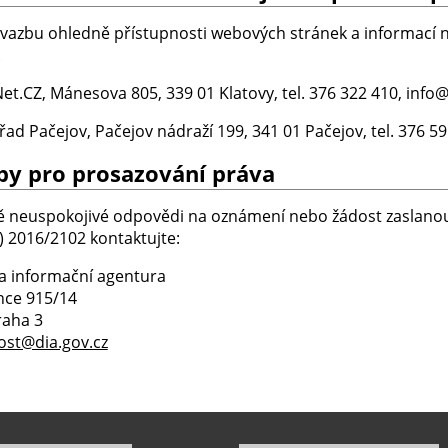
vazbu ohledně přístupnosti webových stránek a informací 
.
t.CZ, Mánesova 805, 339 01 Klatovy, tel. 376 322 410, inf
řad Pačejov, Pačejov nádraží 199, 341 01 Pačejov, tel. 376 
py pro prosazování práva
ě neuspokojivé odpovědi na oznámení nebo žádost zaslanou
) 2016/2102 kontaktujte:
 a informační agentura
ce 915/14
raha 3
ost@dia.gov.cz