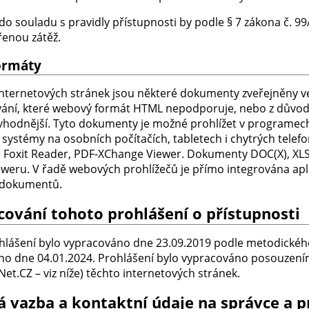
do souladu s pravidly přístupnosti by podle § 7 zákona č. 9
enou zátěž.
formáty
internetových stránek jsou některé dokumenty zveřejněny ve
ání, které webový formát HTML nepodporuje, nebo z důvodu ve
vhodnější. Tyto dokumenty je možné prohlížet v programech,
 systémy na osobních počítačích, tabletech i chytrých tel
 Foxit Reader, PDF-XChange Viewer. Dokumenty DOC(X), XLS(X)
weru. V řadě webových prohlížečů je přímo integrována aplik
 dokumentů.
cování tohoto prohlášení o přístupnosti
hlášení bylo vypracováno dne 23.09.2019 podle metodickéh
no dne 04.01.2024. Prohlášení bylo vypracováno posouze
t.CZ – viz níže) těchto internetových stránek.
á vazba a kontaktní údaje na správce a 