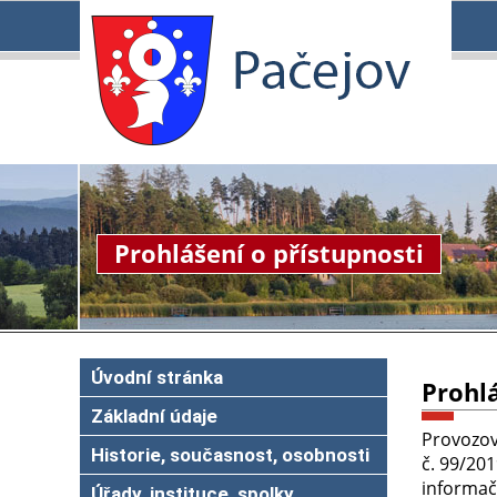
Prohlášení o přístupnosti
Úvodní stránka
Prohlá
Základní údaje
Provozov
Historie, současnost, osobnosti
č. 99/201
informač
Úřady, instituce, spolky