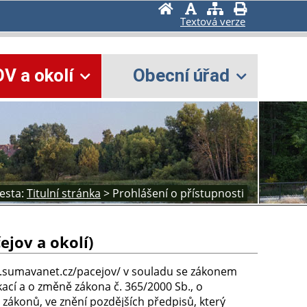
Textová verze
V a okolí
Obecní úřad
esta:
Titulní stránka
>
Prohlášení o přístupnosti
ejov a okolí)
w.sumavanet.cz/pacejov/ v souladu se zákonem
kací a o změně zákona č. 365/2000 Sb., o
zákonů, ve znění pozdějších předpisů, který