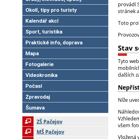
provádí 
Okolí, tipy pro turisty
stránek a
Kalendář akcí
Toto pro
Sport, turistika
Provozov
Praktické info, doprava
Stav 
Mapa
Tyto web
Fotogalerie
mobilníc
dalších 
Videokronika
Počasí
Nepřís
Zpravodaj
Níže uve
Šumava
Náhledové
Vzhledem
ZŠ Pačejov
všem fot
MŠ Pačejov
Vložená 